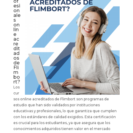
of
esi
on
ale
s
on
lin
e
ac
re
dit
ad
os
de
Fli
m
bo
rt?
Los
cur
sos online acreditados de Flimbort son programas de
estudio que han sido validados por instituciones
educativas y profesionales, lo que garantiza que cumplen
con los estándares de calidad exigidos. Esta certificación
es crucial para los estudiantes, ya que asegura que los
conocimientos adquiridos tienen valor en el mercado