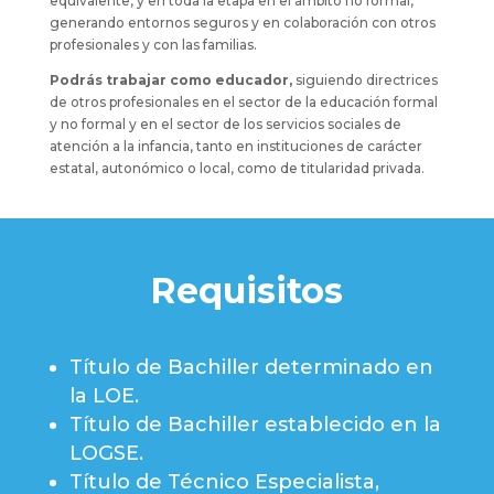
equivalente, y en toda la etapa en el ámbito no formal,
generando entornos seguros y en colaboración con otros
profesionales y con las familias.
Podrás trabajar como educador,
siguiendo directrices
de otros profesionales en el sector de la educación formal
y no formal y en el sector de los servicios sociales de
atención a la infancia, tanto en instituciones de carácter
estatal, autonómico o local, como de titularidad privada.
Requisitos
Título de Bachiller determinado en
la LOE.
Título de Bachiller establecido en la
LOGSE.
Título de Técnico Especialista,