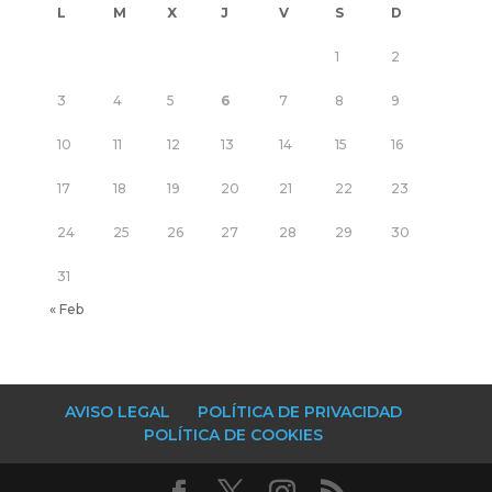
L
M
X
J
V
S
D
1
2
3
4
5
6
7
8
9
10
11
12
13
14
15
16
17
18
19
20
21
22
23
24
25
26
27
28
29
30
31
« Feb
AVISO LEGAL
POLÍTICA DE PRIVACIDAD
POLÍTICA DE COOKIES